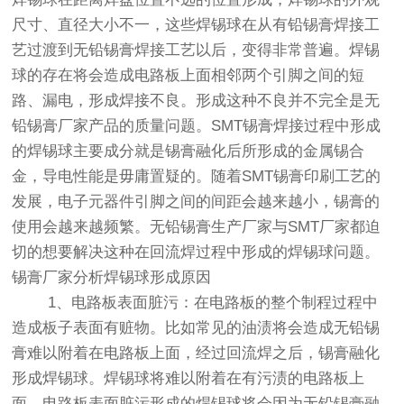
尺寸、直径大小不一，这些焊锡球在从有铅锡膏焊接工
艺过渡到无铅锡膏焊接工艺以后，变得非常普遍。焊锡
球的存在将会造成电路板上面相邻两个引脚之间的短
路、漏电，形成焊接不良。形成这种不良并不完全是无
铅锡膏厂家产品的质量问题。SMT锡膏焊接过程中形成
的焊锡球主要成分就是锡膏融化后所形成的金属锡合
金，导电性能是毋庸置疑的。随着SMT锡膏印刷工艺的
发展，电子元器件引脚之间的间距会越来越小，锡膏的
使用会越来越频繁。无铅锡膏生产厂家与SMT厂家都迫
切的想要解决这种在回流焊过程中形成的焊锡球问题。
锡膏厂家分析焊锡球形成原因
1、电路板表面脏污：在电路板的整个制程过程中
造成板子表面有赃物。比如常见的油渍将会造成无铅锡
膏难以附着在电路板上面，经过回流焊之后，锡膏融化
形成焊锡球。焊锡球将难以附着在有污渍的电路板上
面，电路板表面脏污形成的焊锡球将会因为无铅锡膏融